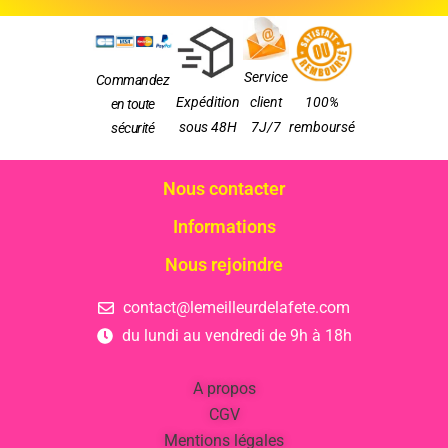
Service
Commandez
Expédition
client
100%
en toute
sous 48H
7J/7
remboursé
sécurité
Nous contacter
Informations
Nous rejoindre
contact@lemeilleurdelafete.com
du lundi au vendredi de 9h à 18h
A propos
CGV
Mentions légales