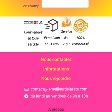
ce champ.
Service
Commandez
Expédition
client
100%
en toute
sous 48H
7J/7
remboursé
sécurité
Nous contacter
Informations
Nous rejoindre
contact@lemeilleurdelafete.com
du lundi au vendredi de 9h à 18h
A propos