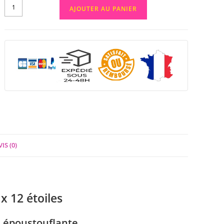
AJOUTER AU PANIER
IS (0)
x 12 étoiles
n époustouflante