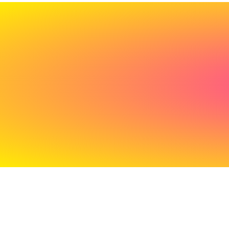
Cadeau
de
bienvenue