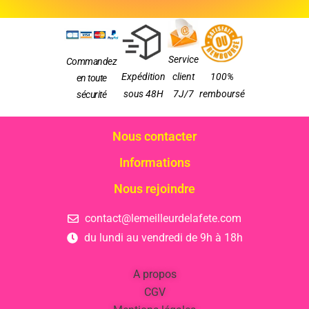
Service
Commandez
Expédition
client
100%
en toute
sous 48H
7J/7
remboursé
sécurité
Nous contacter
Informations
Nous rejoindre
contact@lemeilleurdelafete.com
du lundi au vendredi de 9h à 18h
A propos
CGV