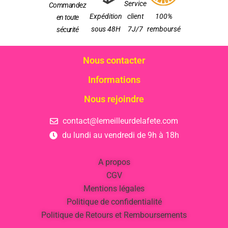
Service
Commandez
Expédition
client
100%
en toute
sous 48H
7J/7
remboursé
sécurité
Nous contacter
Informations
Nous rejoindre
contact@lemeilleurdelafete.com
du lundi au vendredi de 9h à 18h
A propos
CGV
Mentions légales
Politique de confidentialité
Politique de Retours et Remboursements