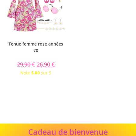
Tenue femme rose années
70
29,90
€
26,90
€
Note
5.00
sur 5
Cadeau
Cadeau de bienvenue
de