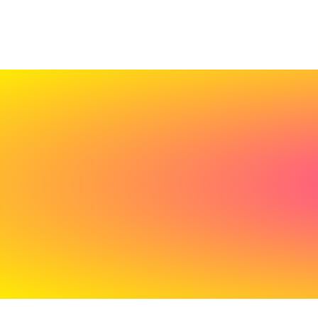
Cadeau
de
bienvenue