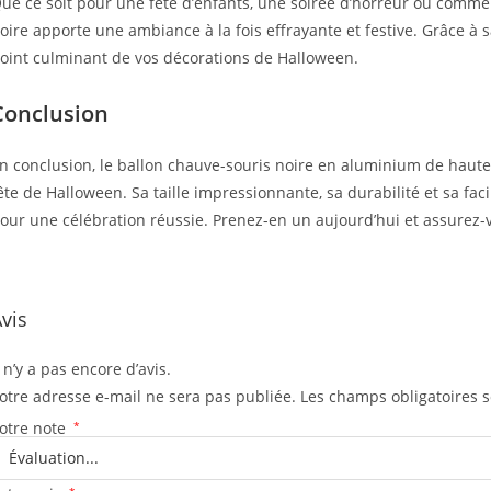
ue ce soit pour une fête d’enfants, une soirée d’horreur ou comme 
oire apporte une ambiance à la fois effrayante et festive. Grâce à s
oint culminant de vos décorations de Halloween.
Conclusion
n conclusion, le ballon chauve-souris noire en aluminium de haute 
ête de Halloween. Sa taille impressionnante, sa durabilité et sa fac
our une célébration réussie. Prenez-en un aujourd’hui et assurez-v
vis
l n’y a pas encore d’avis.
otre adresse e-mail ne sera pas publiée.
Les champs obligatoires 
otre note
*
*