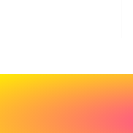
Cadeau
de
bienvenue