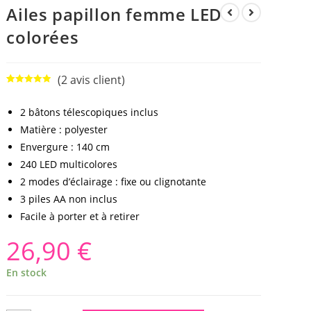
Ailes papillon femme LED
colorées
(
2
avis client)
Noté
2
5.00
sur 5
2 bâtons télescopiques inclus
basé sur
Matière : polyester
notations
client
Envergure : 140 cm
240 LED multicolores
2 modes d’éclairage : fixe ou clignotante
3 piles AA non inclus
Facile à porter et à retirer
26,90
€
En stock