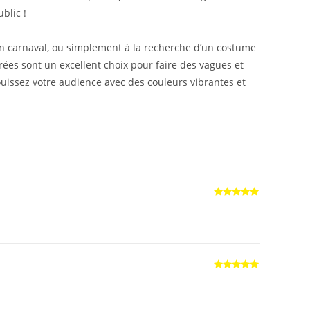
blic !
n carnaval, ou simplement à la recherche d’un costume
rées sont un excellent choix pour faire des vagues et
ouissez votre audience avec des couleurs vibrantes et
Note
5
sur
5
Note
5
sur
5