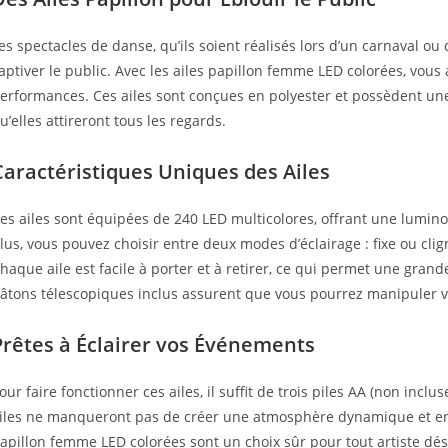
es spectacles de danse, qu’ils soient réalisés lors d’un carnaval o
aptiver le public. Avec les ailes papillon femme LED colorées, vous
erformances. Ces ailes sont conçues en polyester et possèdent u
u’elles attireront tous les regards.
Caractéristiques Uniques des Ailes
es ailes sont équipées de 240 LED multicolores, offrant une lumino
lus, vous pouvez choisir entre deux modes d’éclairage : fixe ou cli
haque aile est facile à porter et à retirer, ce qui permet une grand
âtons télescopiques inclus assurent que vous pourrez manipuler vo
Prêtes à Éclairer vos Événements
our faire fonctionner ces ailes, il suffit de trois piles AA (non inc
iles ne manqueront pas de créer une atmosphère dynamique et envoû
apillon femme LED colorées sont un choix sûr pour tout artiste dé