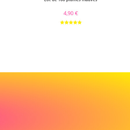
4,90
€
Note
5.00
sur 5