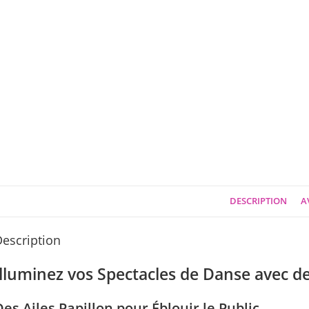
DESCRIPTION
AV
escription
Illuminez vos Spectacles de Danse avec de
Des Ailes Papillon pour Éblouir le Public