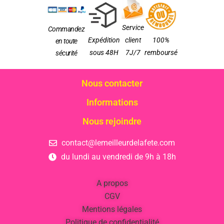
Service
Commandez
Expédition
client
100%
en toute
sous 48H
7J/7
remboursé
sécurité
Nous contacter
Informations
Nous rejoindre
contact@lemeilleurdelafete.com
du lundi au vendredi de 9h à 18h
A propos
CGV
Mentions légales
Politique de confidentialité