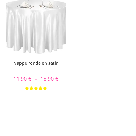
Nappe ronde en satin
11,90
€
–
18,90
€
Note
5.00
sur 5